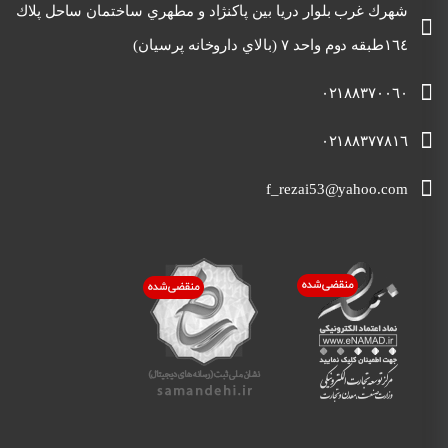
شهرك غرب بلوار دريا بين پاكنژاد و مطهري ساختمان ساحل پلاك
١٦٤طبقه دوم واحد ٧ (بالاي داروخانه پرسيان)
٠٢١٨٨٣٧٠٠٦٠
٠٢١٨٨٣٧٧٨١٦
f_rezai53@yahoo.com