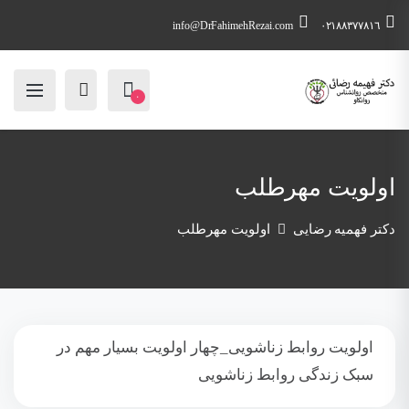
info@DrFahimehRezai.com
٠٢١٨٨٣٧٧٨١٦
۰
اولویت مهرطلب
دکتر فهمیه رضایی
اولویت مهرطلب
اولویت روابط زناشویی_چهار اولویت بسیار مهم در
سبک زندگی روابط زناشویی