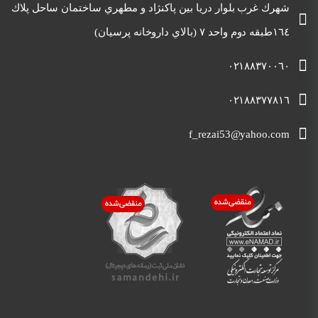
شهرك غرب بلوار دريا بين پاكنژاد و مطهري ساختمان ساحل پلاك
١٦٤طبقه دوم واحد ٧ (بالاي داروخانه پرسيان)
٠٢١٨٨٣٧٠٠٦٠
٠٢١٨٨٣٧٧٨١٦
f_rezai53@yahoo.com