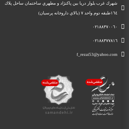
شهرك غرب بلوار دريا بين پاكنژاد و مطهري ساختمان ساحل پلاك
١٦٤طبقه دوم واحد ٧ (بالاي داروخانه پرسيان)
٠٢١٨٨٣٧٠٠٦٠
٠٢١٨٨٣٧٧٨١٦
f_rezai53@yahoo.com