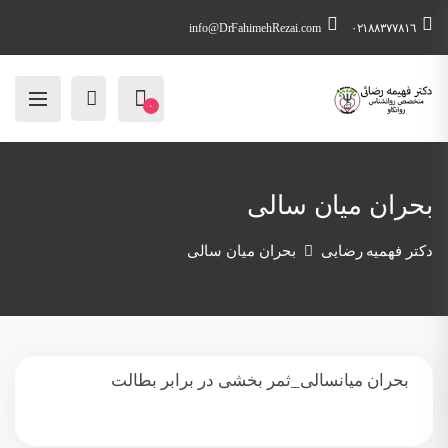
info@DrFahimehRezai.com
٠٢١٨٨٣٧٧٨١٦
۰
بحران میان سالی
دکتر فهمیه رضایی
بحران میان سالی
بحران میانسالی_ثمر بخشی در برابر بطالت