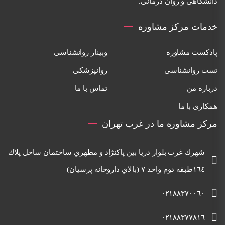
دانشگاهی و روان درمانی.
خدمات مرکز مشاوره
پادکست مشاوره
وبینار روانشناسی
تست روانشناسی
روانپزشکی
درباره من
تماس با ما
همکاری با ما
مرکز مشاوره ما در غرب تهران
شهرك غرب بلوار دريا بين پاكنژاد و مطهري ساختمان ساحل پلاك
١٦٤طبقه دوم واحد ٧ (بالاي داروخانه پرسيان)
٠٢١٨٨٣٧٠٠٦٠
٠٢١٨٨٣٧٧٨١٦