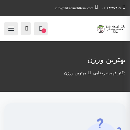
info@DrFahimehRezai.com
٠٢١٨٨٣٧٧٨١٦
۰
بهترین ورژن
دکتر فهمیه رضایی
بهترین ورژن