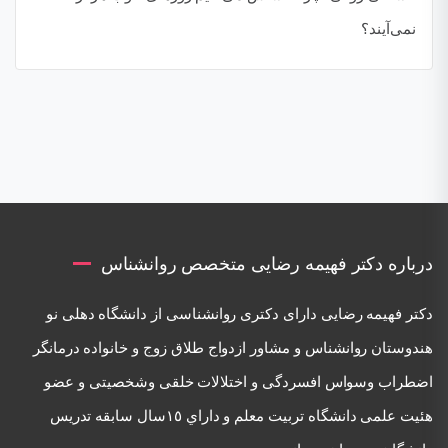
نمی‌آیند؟
درباره دکتر فهیمه رضایی متخصص روانشناس
دكتر فهيمه رضايی دارای دكتری روانشناسی از دانشگاه دهلی نو
هندوستان روانشناس و مشاور ازدواج طلاق زوج و خانواده درمانگر
اضطراب وسواس افسردگی و اختلالات خلقی وشخصيتی و عضو
هئيت علمی دانشگاه تربيت معلم و داراي ١٥سال سابقه تدريس