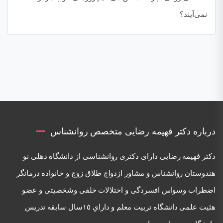
نمی‌آیند؟
درباره دکتر فهیمه رضایی متخصص روانشناس
دكتر فهيمه رضايی دارای دكتری روانشناسی از دانشگاه دهلی نو
هندوستان روانشناس و مشاور ازدواج طلاق زوج و خانواده درمانگر
اضطراب وسواس افسردگی و اختلالات خلقی وشخصيتی و عضو
هئيت علمی دانشگاه تربيت معلم و داراي ١٥سال سابقه تدريس