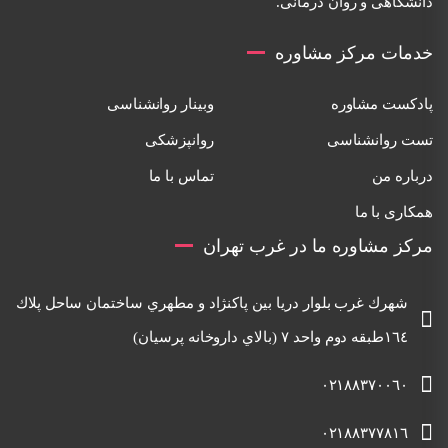
دانشگاهی و روان درمانی.
خدمات مرکز مشاوره
پادکست مشاوره
وبینار روانشناسی
تست روانشناسی
روانپزشکی
درباره من
تماس با ما
همکاری با ما
مرکز مشاوره ما در غرب تهران
شهرك غرب بلوار دريا بين پاكنژاد و مطهري ساختمان ساحل پلاك
١٦٤طبقه دوم واحد ٧ (بالاي داروخانه پرسيان)
٠٢١٨٨٣٧٠٠٦٠
٠٢١٨٨٣٧٧٨١٦