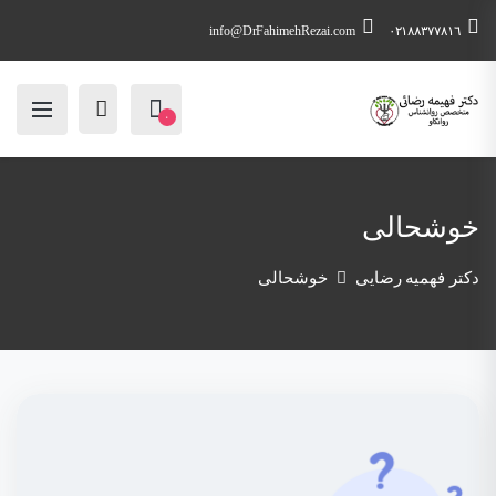
info@DrFahimehRezai.com
٠٢١٨٨٣٧٧٨١٦
۰
خوشحالی
دکتر فهمیه رضایی
خوشحالی