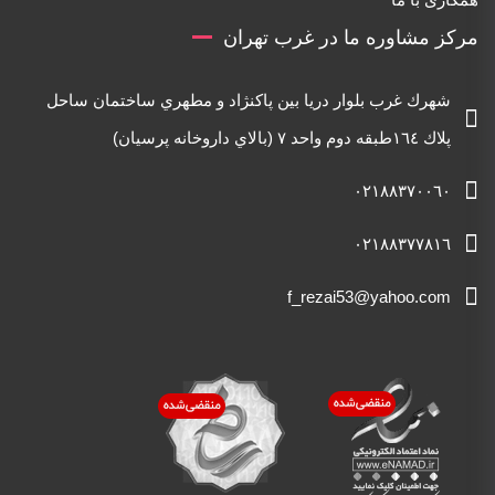
مرکز مشاوره ما در غرب تهران
شهرك غرب بلوار دريا بين پاكنژاد و مطهري ساختمان ساحل
پلاك ١٦٤طبقه دوم واحد ٧ (بالاي داروخانه پرسيان)
٠٢١٨٨٣٧٠٠٦٠
٠٢١٨٨٣٧٧٨١٦
f_rezai53@yahoo.com