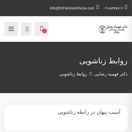
info@DrFahimehRezai.com
٠٢١٨٨٣٧٧٨١٦
۰
روابط زناشویی
دکتر فهمیه رضایی
روابط زناشویی
آسیب پنهان در رابطه زناشویی