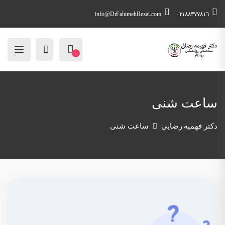
info@DrFahimehRezai.com
٠٢١٨٨٣٧٧٨١٦
۰
ساعت شنی
دکتر فهمیه رضایی
ساعت شنی