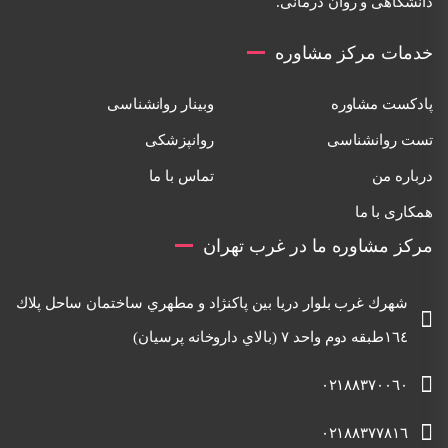
دانشگاهی و روان درمانی.
خدمات مرکز مشاوره
پادکست مشاوره
وبینار روانشناسی
تست روانشناسی
روانپزشکی
درباره من
تماس با ما
همکاری با ما
مرکز مشاوره ما در غرب تهران
شهرك غرب بلوار دريا بين پاكنژاد و مطهري ساختمان ساحل پلاك
١٦٤طبقه دوم واحد ٧ (بالاي داروخانه پرسيان)
٠٢١٨٨٣٧٠٠٦٠
٠٢١٨٨٣٧٧٨١٦