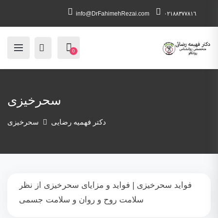
info@DrFahimehRezai.com
٠٢١٨٨٣٧٧٨١٦
0
سحرخیزی
دکتر فهمیه رضایی
سحرخیزی
فواید سحرخیزی | فواید و مزایای سحرخیزی از نظر
سلامت روح و روان و سلامت جسمی