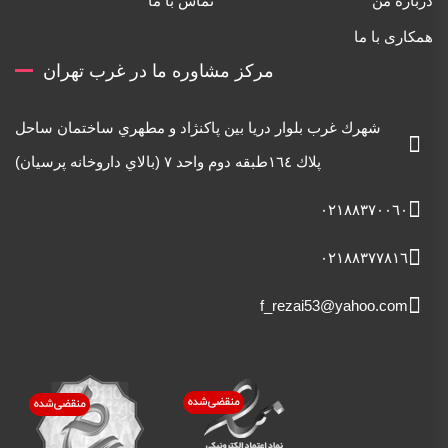
درباره من
تماس با ما
همکاری با ما
مرکز مشاوره ما در غرب تهران
شهرك غرب بلوار دريا بين پاكنژاد و مطهري ساختمان ساحل
پلاك ١٦٤طبقه دوم واحد ٧ (بالاي داروخانه پرسيان)
٠٢١٨٨٣٧٠٠٦٠
٠٢١٨٨٣٧٧٨١٦
f_rezai53@yahoo.com