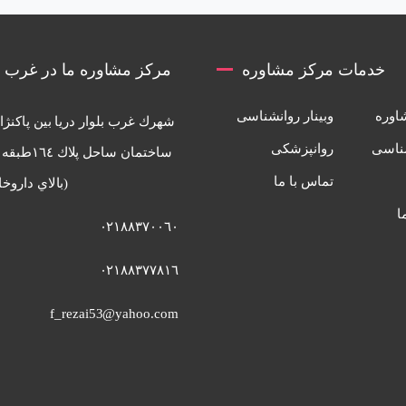
خدمات مرکز مشاوره
مرکز مشاوره ما در غرب ت
اوره
وبینار روانشناسی
شهرك غرب بلوار دريا بين پاكنژ
ناسی
روانپزشکی
تماس با ما
(بالاي داروخا
ا
٠٢١٨٨٣٧٠٠٦٠
٠٢١٨٨٣٧٧٨١٦
f_rezai53@yahoo.com