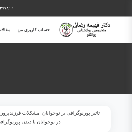
٣٧٧٨١٦
حساب کاربری من
مقالا
تاثیر پورنوگرافی بر نوجوانان_مشکلات فرزندپرور
در نوجوانان با دیدن پورنوگراف