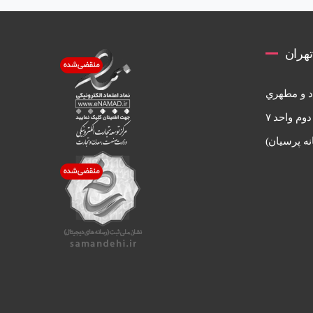
هران
اد و مطهري
ساختمان ساحل پلاك ١٦٤طبقه دوم واحد ٧
نه پرسيان)