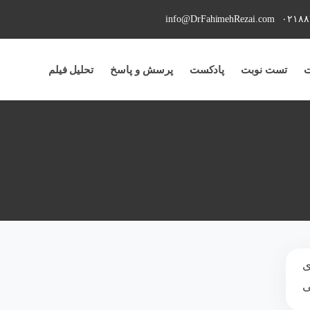
info@DrFahimehRezai.com
٠٢١٨٨
ت
تست نوبت
پادکست
پرسش و پاسخ
تحلیل فیلم
ی
ی