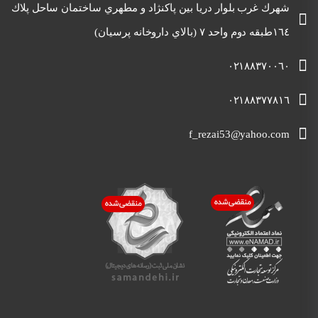
شهرك غرب بلوار دريا بين پاكنژاد و مطهري ساختمان ساحل پلاك
١٦٤طبقه دوم واحد ٧ (بالاي داروخانه پرسيان)
٠٢١٨٨٣٧٠٠٦٠
٠٢١٨٨٣٧٧٨١٦
f_rezai53@yahoo.com