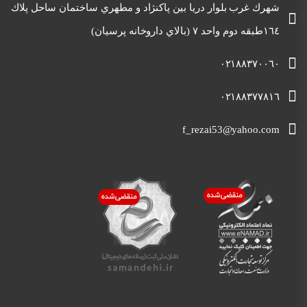
شهرك غرب بلوار دريا بين پاكنژاد و مطهري ساختمان ساحل پلاك
١٦٤طبقه دوم واحد ٧ (بالاي داروخانه پرسيان)
٠٢١٨٨٣٧٠٠٦٠
٠٢١٨٨٣٧٧٨١٦
f_rezai53@yahoo.com