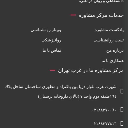
دانشگاهی و روان درمانی.
خدمات مرکز مشاوره
پادکست مشاوره
وبینار روانشناسی
تست روانشناسی
روانپزشکی
درباره من
تماس با ما
همکاری با ما
مرکز مشاوره ما در غرب تهران
شهرك غرب بلوار دريا بين پاكنژاد و مطهري ساختمان ساحل پلاك
١٦٤طبقه دوم واحد ٧ (بالاي داروخانه پرسيان)
٠٢١٨٨٣٧٠٠٦٠
٠٢١٨٨٣٧٧٨١٦