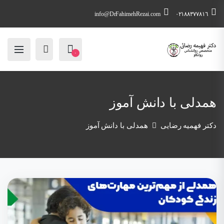
info@DrFahimehRezai.com
٠٢١٨٨٣٧٧٨١٦
۰
همدلی با دانش آموز
دکتر فهمیه رضایی
همدلی با دانش آموز