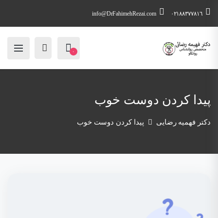
info@DrFahimehRezai.com
٠٢١٨٨٣٧٧٨١٦
۰
پیدا کردن دوست خوب
دکتر فهمیه رضایی
پیدا کردن دوست خوب