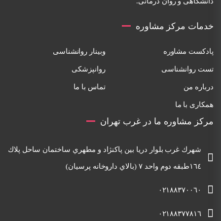
دانشگاهی و روان درمانی.
خدمات مرکز مشاوره
پادکست مشاوره
وبینار روانشناسی
تست روانشناسی
روانپزشکی
درباره من
تماس با ما
همکاری با ما
مرکز مشاوره ما در غرب تهران
شهرك غرب بلوار دريا بين پاكنژاد و مطهري ساختمان ساحل پلاك
١٦٤طبقه دوم واحد ٧ (بالاي داروخانه پرسيان)
٠٢١٨٨٣٧٠٠٦٠
٠٢١٨٨٣٧٧٨١٦