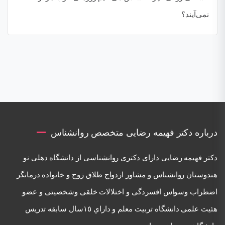
نمی‌آیند؟
درباره دکتر فهیمه رضایی متخصص روانشناس
دكتر فهيمه رضايی دارای دكتری روانشناسی از دانشگاه دهلی نو
هندوستان روانشناس و مشاور ازدواج طلاق زوج و خانواده درمانگر
اضطراب وسواس افسردگی و اختلالات خلقی وشخصيتی و عضو
هئيت علمی دانشگاه تربيت معلم و داراي ١٥سال سابقه تدريس