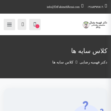
info@DrFahimehRezai.com
٠٢١٨٨٣٧٧٨١٦
۰
کلاس سایه ها
دکتر فهمیه رضایی
کلاس سایه ها