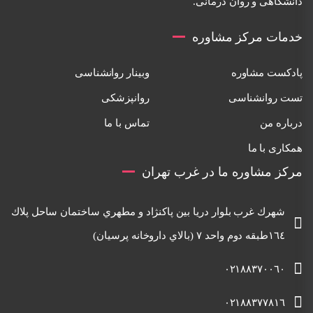
دانشگاهی و روان درمانی.
خدمات مرکز مشاوره
پادکست مشاوره
وبینار روانشناسی
تست روانشناسی
روانپزشکی
درباره من
تماس با ما
همکاری با ما
مرکز مشاوره ما در غرب تهران
شهرك غرب بلوار دريا بين پاكنژاد و مطهري ساختمان ساحل پلاك
١٦٤طبقه دوم واحد ٧ (بالاي داروخانه پرسيان)
٠٢١٨٨٣٧٠٠٦٠
٠٢١٨٨٣٧٧٨١٦