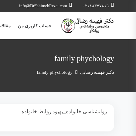
info@DrFahimehRezai.com
٠٢١٨٨٣٧٧٨١٦
حساب کاربری من
مقالا
family phychology
دکتر فهمیه رضایی
family phychology
روانشناسی خانواده_بهبود روابط خانواده