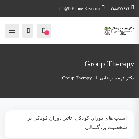
info@DrFahimehRezai.com
٠٢١٨٨٣٧٧٨١٦
۰
Group Therapy
دکتر فهمیه رضایی
Group Therapy
آسیب های دوران کودکی_تاثیر دوران کودکی بر
شخصیت بزرگسالی