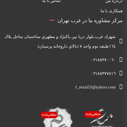
درباره من
تماس با ما
همکاری با ما
مرکز مشاوره ما در غرب تهران
شهرك غرب بلوار دريا بين پاكنژاد و مطهري ساختمان ساحل پلاك
١٦٤طبقه دوم واحد ٧ (بالاي داروخانه پرسيان)
٠٢١٨٨٣٧٠٠٦٠
٠٢١٨٨٣٧٧٨١٦
f_rezai53@yahoo.com