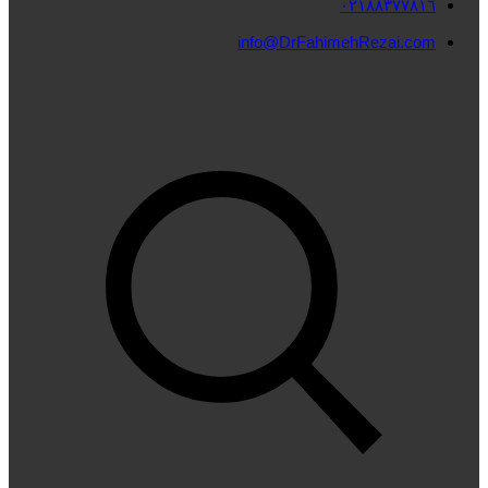
٠٢١٨٨٣٧٧٨١٦
info@DrFahimehRezai.com