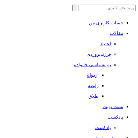
جستجو
برای:
حساب کاربری من
مقالات
اعتیاد
فرزندپروردی
روانشناسی خانواده
ازدواج
رابطه
طلاق
تست نوبت
پادکست
پادکست
پرسش و پاسخ