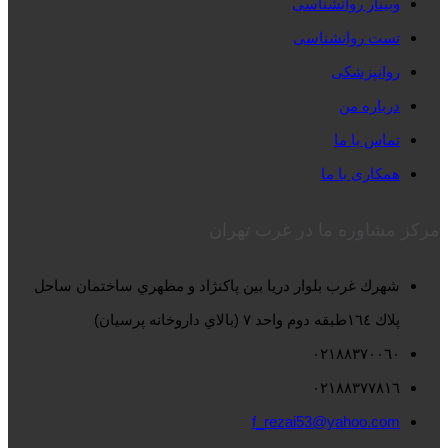
وبینار روانشناسی
تست روانشناسی
روانپزشکی
درباره من
تماس با ما
همکاری با ما
مرکز مشاوره ما در غرب تهران
شهرك غرب بلوار دريا بين پاكنژاد و مطهري ساختمان ساحل
پلاك ١٦٤طبقه دوم واحد ٧ (بالاي داروخانه پرسيان)
٠٢١٨٨٣٧٠٠٦٠
٠٢١٨٨٣٧٧٨١٦
f_rezai53@yahoo.com