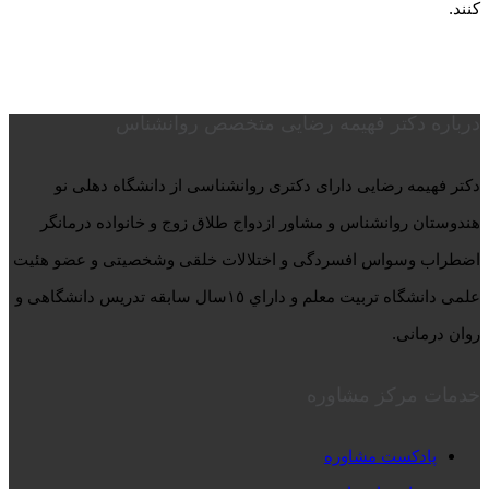
کنند.
درباره دکتر فهیمه رضایی متخصص روانشناس
دكتر فهيمه رضايی دارای دكتری روانشناسی از دانشگاه دهلی نو
هندوستان روانشناس و مشاور ازدواج طلاق زوج و خانواده درمانگر
اضطراب وسواس افسردگی و اختلالات خلقی وشخصيتی و عضو هئيت
علمی دانشگاه تربيت معلم و داراي ١٥سال سابقه تدريس دانشگاهی و
روان درمانی.
خدمات مرکز مشاوره
پادکست مشاوره