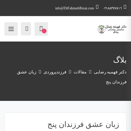
info@DrFahimehRezai.com
٠٢١٨٨٣٧٧٨١٦
۰
بلاگ
دکتر فهمیه رضایی
مقالات
فرزندپروردی
زبان عشق
فرزندان پنج
زبان عشق فرزندان پنج