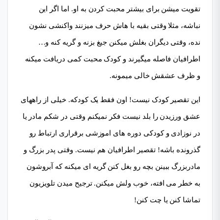
تقویت میشن برای بیشتر محبت کردن به او. اما اگر این
نباشه، مثلا وقتی بقیه با هاش حرف میزنند واکنشی نشون
نده، وقتی دیگران بغلش میکنن جیغ بزنه و گریه کنه و…
اطرافیان فاصله میگیرند و کودک محبت کمی دریافت میکنه
و ظرف عشقش خالی میمونه.
این تقصیر کودک نیست! اون فقط یک کودکه. خیلی از راههای
عشق ورزیدن را بلد نیست فکر نمیکنم وقتی در شکم مادر یا
در نوزادی و کودکی دوره های اموزشی برقراری ارتباط رو
گذرونده باشه! تقصیر اطرافیان هم نیست. وقتی پدر بزرگ و
مادربزرگ ببینن بچه رو بغل کنن گریه ای میکنه که آبروشون
به خطر می افته، خوب ولش میکنن. ترجیح میدن تلویزیون
تماشا کنن یا چت کنن!