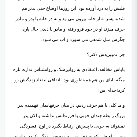
قلبش را به درد آورده بود. این روزها اوضاع حتی بدتر هم
شده. پسر نه از خانه بیرون می اید و نه در خانه با پدر و مادر
حرف میزند او در خود فرو رفته و مادر با دیدن حال پاره
جگرش مثل شمعی می سوزد و آب می شود.
چرا نمیبریدش دکتر؟
باباش مخالفه. اعتقادی به روانپزشک و روانشناس نداره. تازه
میگه بابای من هم همینطوری بود. اتفاقی نیفتاد زندگیش رو
کرد!خدای من!
و ما کلی با هم حرف زدیم. در میان حرفهایمان فهمیدم پدر
بزرگ رابطه چندان خوبی با فرزندانش نداشته و الان پدر
نمیتواند به خوبی با پسرش ارتباط بگیرد در اوج افسردگی
پسر، راه حلی که به ذهن پدر رسیده جدا زندگی کردن والدین