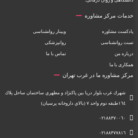
خدمات مرکز مشاوره
پادکست مشاوره
وبینار روانشناسی
تست روانشناسی
روانپزشکی
درباره من
تماس با ما
همکاری با ما
مرکز مشاوره ما در غرب تهران
شهرك غرب بلوار دريا بين پاكنژاد و مطهري ساختمان ساحل پلاك
١٦٤طبقه دوم واحد ٧ (بالاي داروخانه پرسيان)
٠٢١٨٨٣٧٠٠٦٠
٠٢١٨٨٣٧٧٨١٦