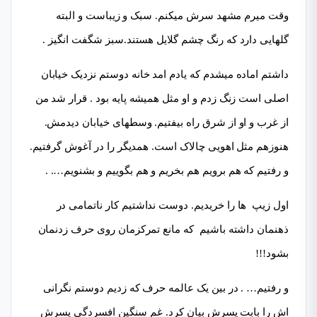
وقت میرم مشهد سرش میکنم. سبک و زیباست و البته
گلهایی دارد که رنگ چشم گلایل هستند.سبز شگفت انگیز .
داشتم اماده میشدم که یادم امد خانه دوستم نزدیک خیابان
اصلی است زنگ زدم و او مثل همیشه پایه بود . قرار شد من
از غرب و او از شرق راه بیفتیم. وسطهای خیابان دیدمش.
هنوزهم مثل اهویی چالاک است. همدیگر را در آغوش گرفتیم.
و رفتیم که هم برویم هم بخریم و هم بگوییم و بشنویم…. .
اول زیپ ها را خریدیم. دوست نداشتیم کار ناتمامی در
ذهنمان داشته باشیم که مانع تمرکزمان روی حرف زدنمان
بشود!!!
و رفتیم… . در بین یک عالمه حرف که زدیم دوستم نگرانی
اش را بابت پسرش بیان کرد. غم سنگین افسردگی پسرش