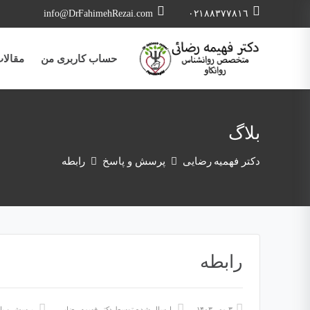
info@DrFahimehRezai.com
٠٢١٨٨٣٧٧٨١٦
حساب کاربری من
مقالا
بلاگ
دکتر فهمیه رضایی
پرسش و پاسخ
رابطه
رابطه
۳ مهر ۱۴۰۳
ارسال شده توسط
دکتر فهیمه رضایی
پرسش و پا