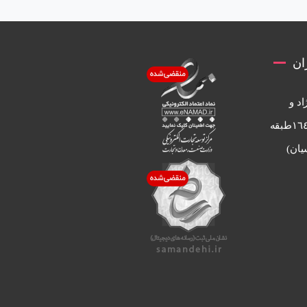
ان
اد و
مطهري ساختمان ساحل پلاك ١٦٤طبقه