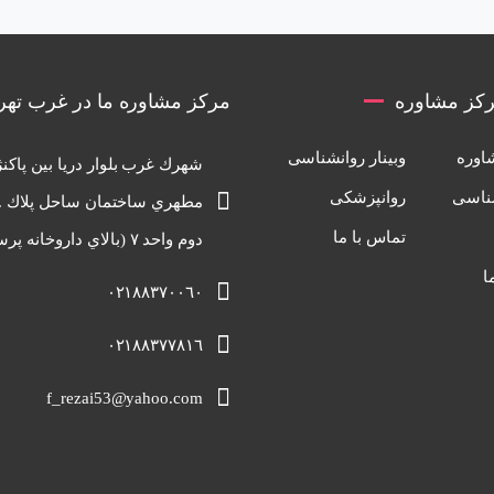
کز مشاوره
مرکز مشاوره ما در غرب تهر
اوره
وبینار روانشناسی
شهرك غرب بلوار دريا بين پاكنژ
ناسی
روانپزشکی
تماس با ما
دوم واحد ٧ (بالاي داروخانه پرسيان)
ا
٠٢١٨٨٣٧٠٠٦٠
٠٢١٨٨٣٧٧٨١٦
f_rezai53@yahoo.com