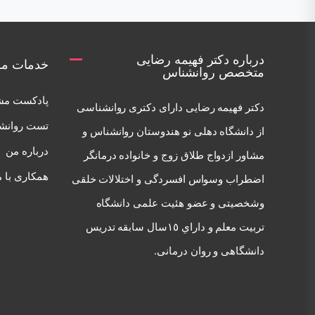
درباره دکتر فهیمه رضایی
خدمات مر
متخصص روانشناس
پادکست مش
دكتر فهيمه رضايی دارای دكتری روانشناسی
تست روانش
از دانشگاه دهلی نو هندوستان روانشناس و
درباره من
مشاور ازدواج طلاق زوج و خانواده درمانگر
همکاری با م
اضطراب وسواس افسردگی و اختلالات خلقی
وشخصيتی و عضو هئيت علمی دانشگاه
تربيت معلم و داراي ١٥سال سابقه تدريس
دانشگاهی و روان درمانی.