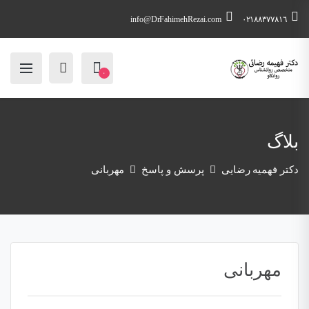
info@DrFahimehRezai.com
٠٢١٨٨٣٧٧٨١٦
۰
بلاگ
دکتر فهمیه رضایی
پرسش و پاسخ
مهربانی
مهربانی