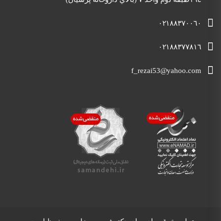
٠٢١٨٨٣٧٠٠٦٠
٠٢١٨٨٣٧٧٨١٦
f_rezai53@yahoo.com