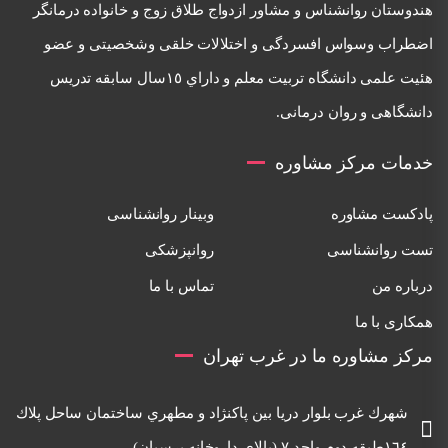
هندوستان روانشناس و مشاور ازدواج طلاق زوج و خانواده درمانگر
اضطراب وسواس افسردگی و اختلالات خلقی وشخصيتی و عضو
هئيت علمی دانشگاه تربيت معلم و داراي ١٥سال سابقه تدريس
دانشگاهی و روان درمانی.
خدمات مرکز مشاوره
پادکست مشاوره
وبینار روانشناسی
تست روانشناسی
روانپزشکی
درباره من
تماس با ما
همکاری با ما
مرکز مشاوره ما در غرب تهران
شهرك غرب بلوار دريا بين پاكنژاد و مطهري ساختمان ساحل پلاك
١٦٤طبقه دوم واحد ٧ (بالاي داروخانه پرسيان)