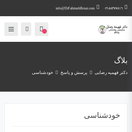
info@DrFahimehRezai.com
٠٢١٨٨٣٧٧٨١٦
۰
بلاگ
دکتر فهمیه رضایی
پرسش و پاسخ
خودشناسی
خودشناسی