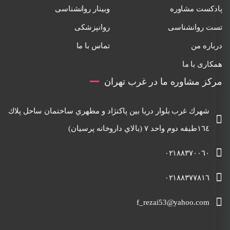
پادکست مشاوره
وبینار روانشناسی
تست روانشناسی
روانپزشکی
درباره من
تماس با ما
همکاری با ما
مرکز مشاوره ما در غرب تهران
شهرك غرب بلوار دريا بين پاكنژاد و مطهري ساختمان ساحل پلاك
١٦٤طبقه دوم واحد ٧ (بالاي داروخانه پرسيان)
٠٢١٨٨٣٧٠٠٦٠
٠٢١٨٨٣٧٧٨١٦
f_rezai53@yahoo.com