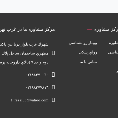
کز مشاوره
مرکز مشاوره ما در غرب تهر
اوره
وبینار روانشناسی
شهرك غرب بلوار دريا بين پاكنژ
ناسی
روانپزشکی
تماس با ما
دوم واحد ٧ (بالاي داروخانه پرسيان)
ا
٠٢١٨٨٣٧٠٠٦٠
٠٢١٨٨٣٧٧٨١٦
f_rezai53@yahoo.com