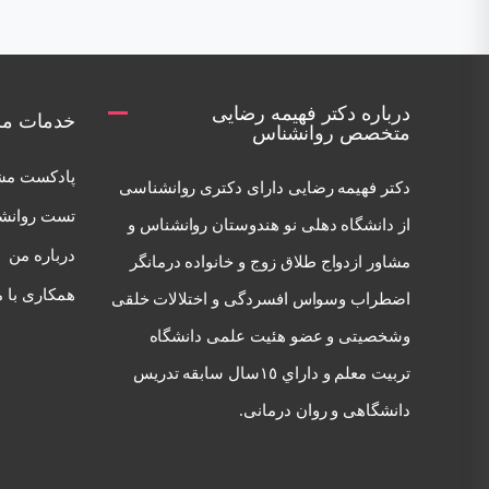
درباره دکتر فهیمه رضایی
خدمات مر
متخصص روانشناس
پادکست مش
دكتر فهيمه رضايی دارای دكتری روانشناسی
تست روانش
از دانشگاه دهلی نو هندوستان روانشناس و
درباره من
مشاور ازدواج طلاق زوج و خانواده درمانگر
همکاری با م
اضطراب وسواس افسردگی و اختلالات خلقی
وشخصيتی و عضو هئيت علمی دانشگاه
تربيت معلم و داراي ١٥سال سابقه تدريس
دانشگاهی و روان درمانی.