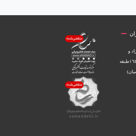
ان
اد و
مطهري ساختمان ساحل پلاك ١٦٤طبقه