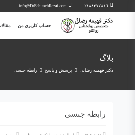
info@DrFahimehRezai.com
٠٢١٨٨٣٧٧٨١٦
حساب کاربری من
مقالا
بلاگ
دکتر فهمیه رضایی
پرسش و پاسخ
رابطه جنسی
رابطه جنسی
۲۳ دی ۱۴۰۳
ارسال شده توسط
دکتر فهیمه رضایی
پرسش و پ