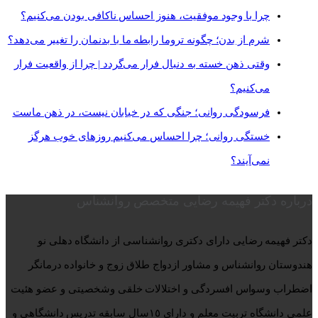
چرا با وجود موفقیت، هنوز احساس ناکافی بودن می‌کنیم؟
شرم از بدن؛ چگونه تروما رابطه ما با بدنمان را تغییر می‌دهد؟
وقتی ذهن خسته به دنبال فرار می‌گردد | چرا از واقعیت فرار
می‌کنیم؟
فرسودگی روانی؛ جنگی که در خیابان نیست، در ذهن ماست
خستگی روانی؛ چرا احساس می‌کنیم روزهای خوب هرگز
نمی‌آیند؟
درباره دکتر فهیمه رضایی متخصص روانشناس
دكتر فهيمه رضايی دارای دكتری روانشناسی از دانشگاه دهلی نو
هندوستان روانشناس و مشاور ازدواج طلاق زوج و خانواده درمانگر
اضطراب وسواس افسردگی و اختلالات خلقی وشخصيتی و عضو هئيت
علمی دانشگاه تربيت معلم و داراي ١٥سال سابقه تدريس دانشگاهی و