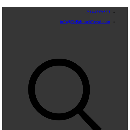
٠٢١٨٨٣٧٧٨١٦
info@DrFahimehRezai.com