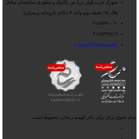
شهرك غرب بلوار دريا بين پاكنژاد و مطهري ساختمان ساحل
پلاك ١٦٤طبقه دوم واحد ٧ (بالاي داروخانه پرسيان)
٠٢١٨٨٣٧٠٠٦٠
٠٢١٨٨٣٧٧٨١٦
f_rezai53@yahoo.com
تمام حقوق برای برای دکتر فهمیه رضایی محفوظ است.