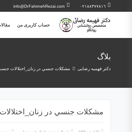
info@DrFahimehRezai.com
٠٢١٨٨٣٧٧٨١٦
حساب کاربری من
مقالا
بلاگ
دکتر فهمیه رضایی
مشكلات جنسي در زنان_اختلالات جنسی
مشكلات جنسي در زنان_اختلالات
12 اسفند 1402
ارسال شده توسط
دکتر فهیمه رضایی
دسته‌بن