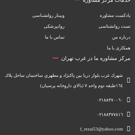
پادکست مشاوره
وبینار روانشناسی
تست روانشناسی
روانپزشکی
درباره من
تماس با ما
همکاری با ما
مرکز مشاوره ما در غرب تهران
شهرك غرب بلوار دريا بين پاكنژاد و مطهري ساختمان ساحل پلاك
١٦٤طبقه دوم واحد ٧ (بالاي داروخانه پرسيان)
٠٢١٨٨٣٧٠٠٦٠
٠٢١٨٨٣٧٧٨١٦
f_rezai53@yahoo.com