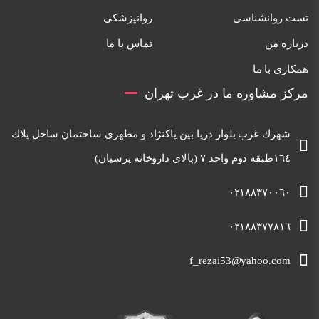
تست روانشناسی
روانپزشکی
درباره من
تماس با ما
همکاری با ما
مرکز مشاوره ما در غرب تهران
شهرك غرب بلوار دريا بين پاكنژاد و مطهري ساختمان ساحل پلاك
١٦٤طبقه دوم واحد ٧ (بالاي داروخانه پرسيان)
٠٢١٨٨٣٧٠٠٦٠
٠٢١٨٨٣٧٧٨١٦
f_rezai53@yahoo.com