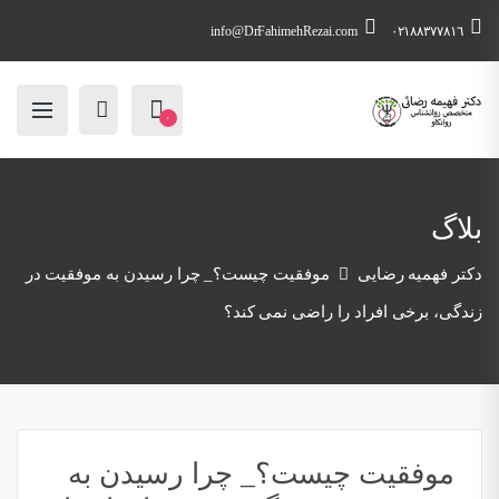
info@DrFahimehRezai.com
٠٢١٨٨٣٧٧٨١٦
۰
بلاگ
دکتر فهمیه رضایی
موفقیت چیست؟_ چرا رسیدن به موفقیت در
زندگی، برخی افراد را راضی نمی کند؟
موفقیت چیست؟_ چرا رسیدن به