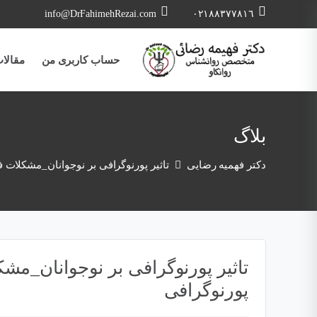
info@DrFahimehRezai.com
٠٢١٨٨٣٧٧٨١٦
حساب کاربری من
مقالا
بلاگ
دکتر فهمیه رضایی
تاثیر پورنوگرافی بر نوجوانان_مشکلات ف
تاثیر پورنوگرافی بر نوجوانان_مشک
پورنوگرافی