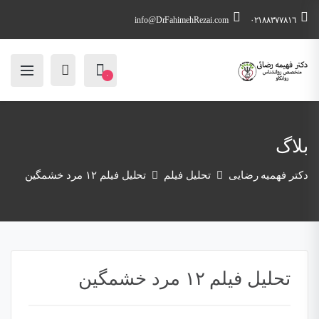
info@DrFahimehRezai.com
٠٢١٨٨٣٧٧٨١٦
۰
بلاگ
دکتر فهمیه رضایی
تحلیل فیلم
تحلیل فیلم ۱۲ مرد خشمگین
تحلیل فیلم ۱۲ مرد خشمگین