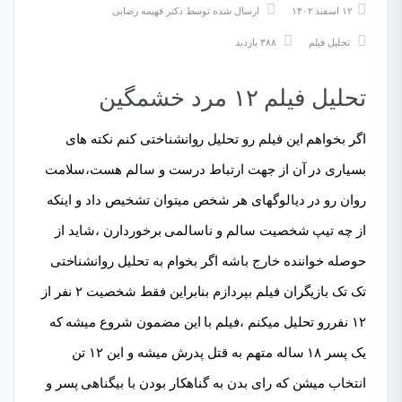
۱۲ اسفند ۱۴۰۲
ارسال شده توسط
دکتر فهیمه رضایی
تحلیل فیلم
۳۸۸ بازدید
تحلیل فیلم ۱۲ مرد خشمگین
اگر بخواهم این فیلم رو تحلیل روانشناختی کنم نکته های
بسیاری در آن از جهت ارتباط درست و سالم هست،سلامت
روان رو در دیالوگهای هر شخص میتوان تشخیص داد و اینکه
از چه تیپ شخصیت سالم و ناسالمی برخوردارن ،شاید از
حوصله خواننده خارج باشه اگر بخوام به تحلیل روانشناختی
تک تک بازیگران فیلم بپردازم بنابراین فقط شخصیت ۲ نفر از
۱۲ نفررو تحلیل میکنم ،فیلم با این مضمون شروع میشه که
یک پسر ۱۸ ساله متهم به قتل پدرش میشه و این ۱۲ تن
انتخاب میشن که رای بدن به گناهکار بودن با بیگناهی پسر و