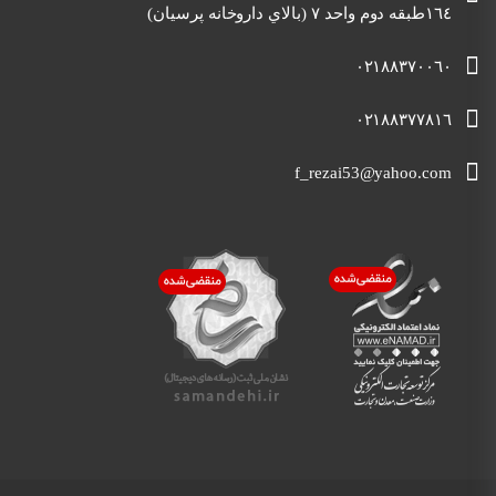
١٦٤طبقه دوم واحد ٧ (بالاي داروخانه پرسيان)
٠٢١٨٨٣٧٠٠٦٠
٠٢١٨٨٣٧٧٨١٦
f_rezai53@yahoo.com