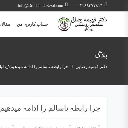
info@DrFahimehRezai.com
٠٢١٨٨٣٧٧٨١٦
حساب کاربری من
مقالا
بلاگ
دکتر فهمیه رضایی
چرا رابطه ناسالم را ادامه میدهیم؟_دلیل
چرا رابطه ناسالم را ادامه میدهیم
۱۲ اسفند ۱۴۰۲
ارسال شده توسط
دکتر فهیمه رضایی
دسته‌بن