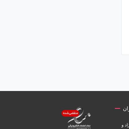
ان
اد و