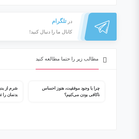
تلگرام
در
کانال ما را دنبال کنید!
مطالب زیر را حتما مطالعه کنید
ز احساس
شرم از بدن؛ چگونه تروما رابطه ما با
وقتی ذهن خ
بدنمان را تغییر می‌دهد؟
| چرا از وا