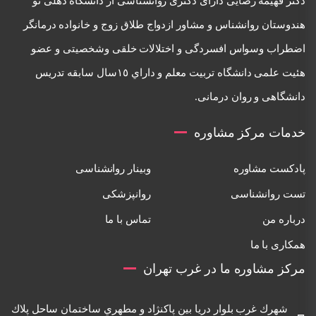
دكتر فهيمه رضايی دارای دكتری روانشناسی از دانشگاه دهلی نو
هندوستان روانشناس و مشاور ازدواج طلاق زوج و خانواده درمانگر
اضطراب وسواس افسردگی و اختلالات خلقی وشخصيتی و عضو
هئيت علمی دانشگاه تربيت معلم و داراي ١٥سال سابقه تدريس
دانشگاهی و روان درمانی.
خدمات مرکز مشاوره
پادکست مشاوره
وبینار روانشناسی
تست روانشناسی
روانپزشکی
درباره من
تماس با ما
همکاری با ما
مرکز مشاوره ما در غرب تهران
شهرك غرب بلوار دريا بين پاكنژاد و مطهري ساختمان ساحل پلاك