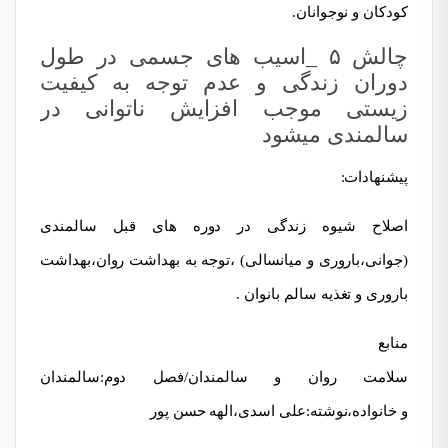
کودکان و نوجوانان.
چالش ۵ _اسیب های جسمی در طول
دوران زندگی و عدم توجه به کیفیت
زیستی موجب افزایش ناتوانی در
سالمندی میشود
پیشنھادات:
اصلاح شیوه زندگی در دوره های قبل سالمندی
(جوانی،باروری و میانسالی) ،توجه به بھداشت روان،بھداشت
باروری و تغذیه سالم بانوان .
منابع
سلامت روان و سالمندان/فصل دوم:سالمندان
و خانواده،نوشته:علی اسدی،الھه حسن پور