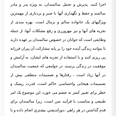
اجرا کنند. پذیرش و تحمل سالمندان، به ویژه
پدر و مادر
سالمند
و حفظ و نگھداری آنھا با صبر و بردباری از مھمترین
ویژگیھای یک خانواده سالم و نرمال است. بھره مندی از
تجربه های آنھا و نیز مھرورزی و رفع مشکلات آنھا، از جمله
وظایفی است که جوانان در خصوص سالمندان بر عھده دارند
تا بتوانند زندگی آینده خود را بر پایه مشارکت آن پیران فرزانه
پی ریزی کنند و با استفاده از تجربه های ایشان، به آرامش و
موفقیت در زندگی برسند. در جوامعي كه جمعیت سالمندان
در آنھا زیاد است ، رفتارها و تصمیمات منطقی بیش از
تصمیمات هیجانی واحساسی حاکم است، قدرت ریسک و
خطر برای تغییر کمتر به چشم می خورد، این موضوع یک امر
طبیعی و متانسب با فرآیند سن است، زیرا سالمندان براي
قدم گذاشتن در هر راهي ،دوراندیشي بیشتري انجام داده و با