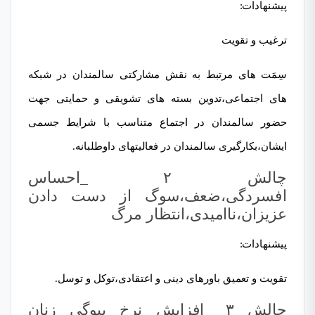
پیشنھادات:
ترغیب و تقویت
سِمَت های مرتبط به نقش مشارکتی سالمندان در شبکه
های اجتماعی،تدوین بسته های تشویقی و حمایتی جھت
حضور سالمندان در اجتماع
متناسب با شرایط جسمی
ایشان،بکارگیری سالمندان در فعالیتھای داوطلبانه.
چالش ۲ _احساس
افسردگی،ضعف،سوگ از دست دادن
عزیزان،ناامیدی،انتظار مرگ
پیشنھادات:
تقویت و تعمیق باورهای دینی و اعتقادی،توکل و توسل.
چالش ۳ _افزایش نرخ بیوگی زنان