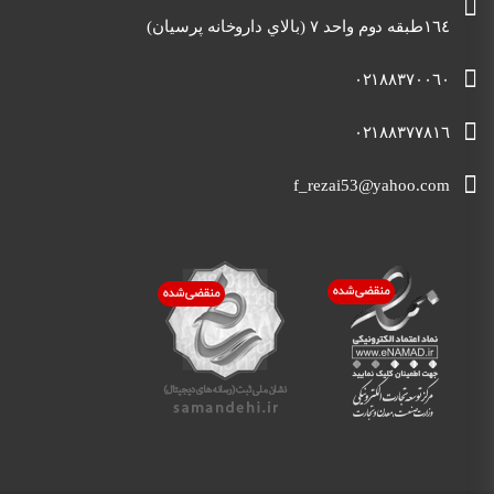
١٦٤طبقه دوم واحد ٧ (بالاي داروخانه پرسيان)
٠٢١٨٨٣٧٠٠٦٠
٠٢١٨٨٣٧٧٨١٦
f_rezai53@yahoo.com