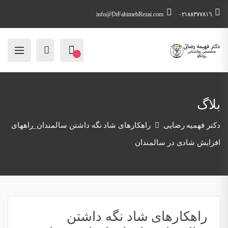
info@DrFahimehRezai.com
٠٢١٨٨٣٧٧٨١٦
۰
بلاگ
دکتر فهمیه رضایی
راهکارهای شاد نگه داشتن سالمندان_راههای
افزایش شادی در سالمندان
راهکارهای شاد نگه داشتن