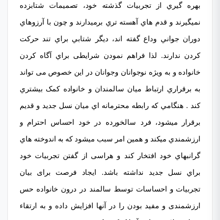
بھره گیري از تجربیات گذشته خود، تصمیمات شتابزده
نمیگیرند و قدم هاي آهسته تري برمیدارند و چون با آرزوهاي
دوران جواني وداع گفته اند، دیگر شتابي براي تند حركت
كردن ندارند. لذا فراهم نمودن شرایطی براي آگاه کردن
خانواده و به ویژه نوجوانان وجوانان در این خصوص می تواند
به برقراري ارتباط میان سالمندان و خانواده کمک بیشتري
کند . هنگامي كه رابطه محترمانه اي میان نسل جدید و قدیم
برقرار میشود، فرد سالخورده در خود احساس احترام و
ارزشمندي میكند و همین امر سبب میشود كه به اندوخته هاي
گرانبھاي خود افتخار كند و هراسی از گفتن تجربیات خود
براي نسل جدید نداشته باشد. ایجاد فرصت برای بیان
تجربیات و احساسات توسط سالمند در درون خانواده حس
ارزشمندی و مفید بودن را در آنھا افزایش داده و به ارتقاء