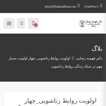
info@DrFahimehRezai.com
٠٢١٨٨٣٧٧٨١٦
۰
بلاگ
دکتر فهمیه رضایی
اولویت روابط زناشویی_چهار اولویت بسیار
مهم در سبک زندگی روابط زناشویی
اولویت روابط زناشویی_چهار