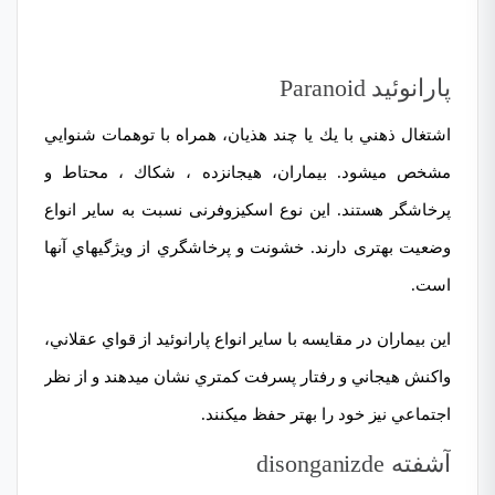
پارانوئيد Paranoid
اشتغال ذهني با يك يا چند هذيان، همراه با
توهمات شنوايي
مشخص مي­شود. بيماران، هيجان­زده ، شكاك ، محتاط و
پرخاشگر
هستند. اين نوع اسكيزوفرنی نسبت به ساير انواع
وضعيت بهتری دارند. خشونت و پرخاشگري از ويژگي­هاي آن­ها
است.
اين بيماران در مقايسه با ساير انواع پارانوئید از قواي عقلاني،
واكنش هيجاني و رفتار پسرفت كمتري نشان مي­دهند و از نظر
اجتماعي نيز خود را بهتر حفظ مي­كنند.
آشفته disonganizde