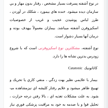
در نوع آشفته پسرفت بسيار مشخص ، رفتار بدون مهار و
بي
­سازمان
ديده مي­شود. خنده ­هاي بي­مورد ، شكلك در آوردن ،
طرز لباس پوشيدن عجيب و غريب از خصوصيات
اسكيزوفرن آشفته مي­باشد. بيماران معمولاً بي­هدف بوده و
درمان آن­ها بسيار دشوار است.
نوع آشفته،
مشكل­ترين نوع اسكيزوفرنی
است كه با شروع
زودرس بدترين نشانه ها را دارد.
كاتاتونيك Catatonic
بيمار با علايمي نظير بهت زدگي ، منفي كاري يا تحريك و
تهييج ظاهر مي­شود و علايم رفتار كليشه ­اي نیزمشاهده مي­
شود. به علت مشكلات تغذيه­ اي ، بالا رفتن درجه حرارت ،
تحليل قوا
و يا صدمه به خود به مراقبت پزشکی فوري نياز