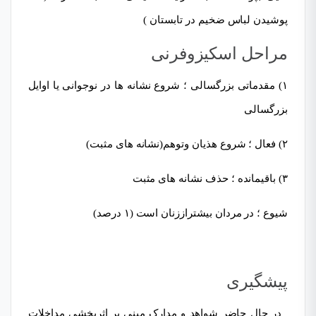
پوشیدن لباس ضخیم در تابستان )
مراحل اسکیزوفرنی
۱) مقدماتی بزرگسالی ؛ شروع نشانه ها در نوجوانی یا اوایل
بزرگسالی
۲) فعال ؛ شروع هذیان وتوهم(نشانه های مثبت)
۳) باقیمانده ؛ حذف نشانه های مثبت
شیوع ؛ در مردان بیشتراززنان است (۱ درصد)
پیشگیری
در حال حاضر شواهد و مدارک مبنی بر اثربخشی مداخلات