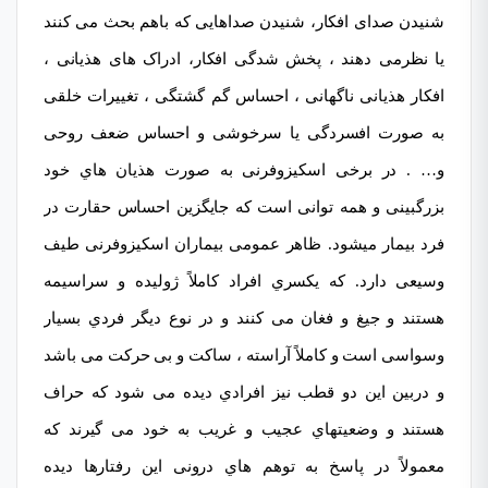
شنیدن صدای افکار، شنیدن صداهایی که باهم بحث می کنند
یا نظرمی دهند ،
پخش شدگی افکار
، ادراک های هذیانی ،
افکار هذیانی ناگهانی ، احساس گم گشتگی ،
تغییرات خلقی
به صورت افسردگی یا سرخوشی و احساس ضعف روحی
و… . در برخی اسکیزوفرنی به صورت هذیان هاي خود
بزرگبینی و همه توانی است که جایگزین احساس حقارت در
فرد بیمار میشود. ظاهر عمومی بیماران اسکیزوفرنی طیف
وسیعی دارد. که یکسري افراد کاملاً ژولیده و سراسیمه
هستند و جیغ و فغان می کنند و در نوع دیگر فردي بسیار
وسواسی است و کاملاً آراسته ، ساکت و بی حرکت می باشد
و دربین این دو قطب نیز افرادي دیده می شود که حراف
هستند و وضعیتهاي عجیب و غریب به خود می گیرند که
معمولاً در پاسخ به توهم هاي درونی این رفتارها دیده