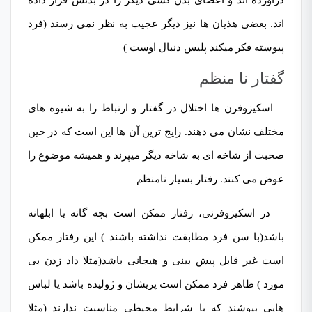
درآورده اند و اعضای بدن کسی دیگر را در بدنش قرار داده
اند. بعضی هذیان ها نیز دیگر عجیب به نظر نمی رسند (فرد
پیوسته فکر میکند پلیس دنبال اوست )
گفتار نا منظم
اسکیزوفرن ها اختلال در گفتار و ارتباط را به شیوه های
مختلف نشان می دهند. رایج ترین آن ها این است که در حین
صحبت از شاخه ای به شاخه دیگر میپرند و همیشه موضوع را
عوض می کنند. رفتار بسیار نامنظم
در اسکیزوفرنی، رفتار ممکن است بچه گانه یا ابلهانه
باشد(با سن فرد مطابقت نداشته باشند ) این رفتار ممکن
است غیر قابل پیش بینی و هیجانی باشد(مثلا داد زدن بی
مورد ) ظاهر فرد ممکن است پریشان و ژولیده باشد یا لباس
هایی بپوشند که با شرایط محیطی مناسبت ندارند (مثلا