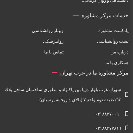
دانشگاهی و روان درمانی.
خدمات مرکز مشاوره
پادکست مشاوره
وبینار روانشناسی
تست روانشناسی
روانپزشکی
درباره من
تماس با ما
همکاری با ما
مرکز مشاوره ما در غرب تهران
شهرك غرب بلوار دريا بين پاكنژاد و مطهري ساختمان ساحل پلاك
١٦٤طبقه دوم واحد ٧ (بالاي داروخانه پرسيان)
٠٢١٨٨٣٧٠٠٦٠
٠٢١٨٨٣٧٧٨١٦