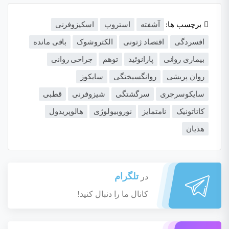
برچسب ها:
آشفته
استروپ
اسکیزوفرنی
افسردگی
اقتصاد ژتونی
الکتروشوک
باقی مانده
بیماری روانی
پارانوئید
توهم
جراحی روانی
روان پریشی
روانگسیختگی
سایکوز
سایکوسرجری
سرگشتگی
شیزوفرنی
قطبی
کاتاتونیک
نامتمایز
نوروبیولوژی
هالوپریدول
هذیان
تلگرام
در
کانال ما را دنبال کنید!