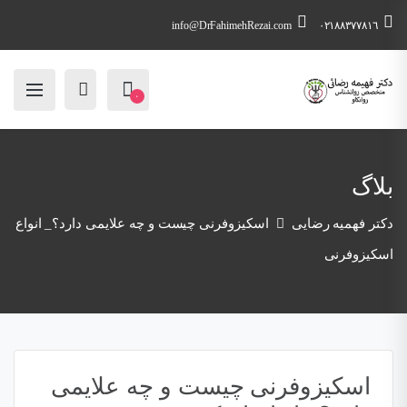
info@DrFahimehRezai.com
٠٢١٨٨٣٧٧٨١٦
۰
بلاگ
دکتر فهمیه رضایی
اسکیزوفرنی چیست و چه علایمی دارد؟_ انواع
اسکیزوفرنی
اسکیزوفرنی چیست و چه علایمی