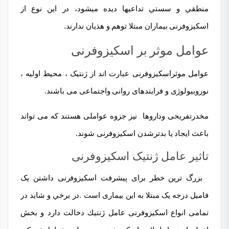
منطقي و سستي تداعي­ها ديده مي­شود، در این نوع از
اسکیزوفرنی بیماران مبتلا توهم و هذيان ندارند.
عوامل موثر بر اسکیزوفرنی
عوامل موثراسکیزوفرنی عبارت اند از ژنتیک ، محیط اولیه ،
نوروبیولوژی و
فرایندهای روانی واجتماعی
می باشند.
مخدرتفریحی وداروها نیز جزوه عواملی هستند که می تواند
باعث ایجاد یا بدترشدن اسکیزوفرنی شوند.
تاثیر عامل ژنتیک اسکیزوفرنی
بزرگ ترین خطر برای پیشرفت اسکیزوفرنی داشتن یک
فامیل درجه یک مبتلا به این بیماری است .در برخي و شايد در
تمامی انواع اسكيزوفرنی عامل ژنتيك دخالت دارد و بخش