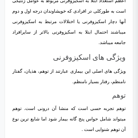
اعظم استعداد ابتلا به اسكيزوفرنی مربوط به عوامل ژنتيكی
است به طوركلی در افرادی كه خويشاوندان درجه اول و دوم
آنها دچار اسكيزوفرنی يا اختلالات مرتبط به اسكيزوفرنی
میباشند احتمال ابتلا به اسكيزوفرنی بالاتر از سايرافراد
جامعه میباشد.
ویژگی های اسکیزوفرنی
ویژگی های اصلی این بیماری عبارتند از توهم،
هذیان
، گفتار
نامنظم،
رفتار بسیار نامنظم
.
توهم
توهم تجربه حسی است که منشا آن درونی است. توهم
میتواند شامل حواس پنج گانه بیمار شود اما شایع ترین نوع
آن توهم شنوایی است .