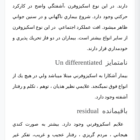
دارند. در این نوع اسکیزوفرن ،آشفتگي واضح در كاركرد
حركتي وجود دارد. شروع بيماري ناگهاني و در سنين جواني
ظاهر مي­شود. افت عملكرد اجتماعي در اين نوع اسكيزوفرن
از ساير انواع بيشتر است. بيماران در دو فاز تحريك پذيري و
خودمداري قرار دارند.
نامتمايز Un differentiated
بيمار آشكارا به اسكيزوفرني مبتلا مي­باشد ولي در هيچ يك از
انواع فوق نمي­گنجد. علايمي نظير هذيان ، توهم ، تكلم و
رفتار
آشفته
وجود دارد.
باقي­مانده residual
علايم اسكيزوفرني وجود دارد. بيشتر به صورت كندي
هيجاني ، مردم گريزي ، رفتار عجیب و غریب، تفكر غير