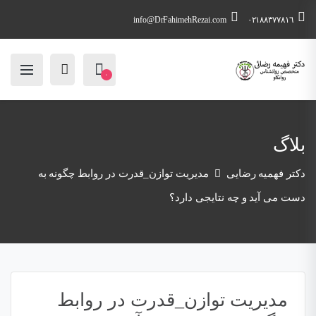
info@DrFahimehRezai.com
٠٢١٨٨٣٧٧٨١٦
۰
بلاگ
دکتر فهمیه رضایی
مدیریت توازن_قدرت در روابط چگونه به
دست می آید و چه نتایجی دارد؟
مدیریت توازن_قدرت در روابط