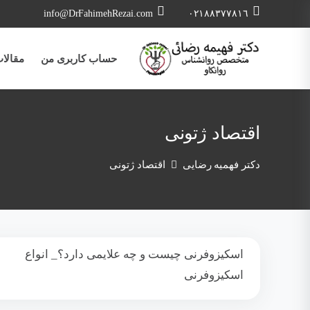
info@DrFahimehRezai.com
٠٢١٨٨٣٧٧٨١٦
حساب کاربری من
مقالا
اقتصاد ژتونی
دکتر فهمیه رضایی
اقتصاد ژتونی
اسکیزوفرنی چیست و چه علایمی دارد؟_ انواع
اسکیزوفرنی